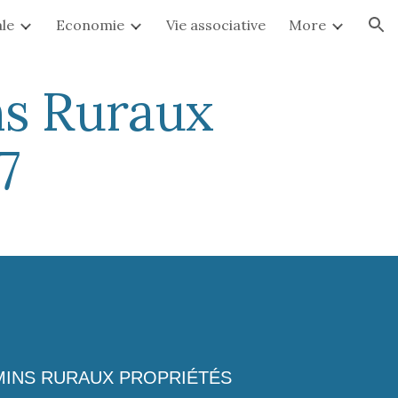
ale
Economie
Vie associative
More
ion
ns Ruraux
7
EMINS RURAUX PROPRIÉTÉS