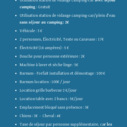
Utilisation station de vidange camping-car
avec séjour
camping
: Gratuit
Utilisation station de vidange camping-car
/
pl
ein d'eau
sans séjour au camping: 2€
Véhicule : 3 €
2 personnes, Électricité, Tente ou Caravane : 17€
Électricité (16 ampères) : 5 €
Douche pour personne extérieure : 2€
Machine à laver et sèche linge : 5€
Barnum - Forfait installation et démontage : 100 €
Barnum location : 100€ / jour
Location grille barbecue 2 €/jour
Location table avec 2 bancs : 5€/jour
Emplacement bloqué sans présence : 3€
Chiens : 3€ - Cheval : 4€
Taxe de séjour par personne supplémentaire, ca
r les