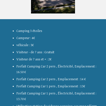
Camping 3 étoiles
Campeur : 4€
véhicule : 3€
Visiteur - de 7 ans : Gratuit
Visiteur de 7 ans et + : 2€
Forfait Camping Car 2 pers
,
É
lectricité
,
Emplacement :
1
6.50
€
Forfait Camping Car 2 pers
,
Emplacement : 1
4
€
Forfait Camping Car 1 pers
,
E
mplacement : 13
€
Forfait Camping Car 1 pers
,
É
lectricité,
E
mplacement :
13.70 €